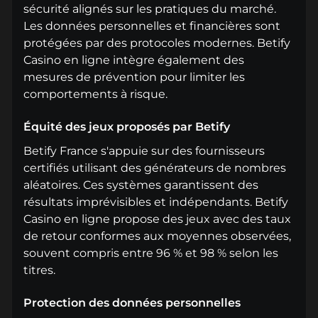
sécurité alignés sur les pratiques du marché.
Les données personnelles et financières sont
protégées par des protocoles modernes. Betify
Casino en ligne intègre également des
mesures de prévention pour limiter les
comportements à risque.
Équité des jeux proposés par Betify
Betify France s'appuie sur des fournisseurs
certifiés utilisant des générateurs de nombres
aléatoires. Ces systèmes garantissent des
résultats imprévisibles et indépendants. Betify
Casino en ligne propose des jeux avec des taux
de retour conformes aux moyennes observées,
souvent compris entre 96 % et 98 % selon les
titres.
Protection des données personnelles