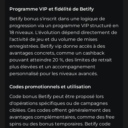
Programme VIP et fidélité de Betify
Betify bonus s'inscrit dans une logique de
progression via un programme VIP structuré en
18 niveaux. L'évolution dépend directement de
l'activité de jeu et du volume de mises
enregistrées. Betify vip donne accès à des
avantages concrets, comme un cashback
pouvant atteindre 20 %, des limites de retrait
plus élevées et un accompagnement
personnalisé pour les niveaux avancés.
Codes promotionnels et utilisation
Code bonus Betify peut être proposé lors
d'opérations spécifiques ou de campagnes
ciblées. Ces codes offrent généralement des
avantages complémentaires, comme des free
spins ou des bonus temporaires. Betify code