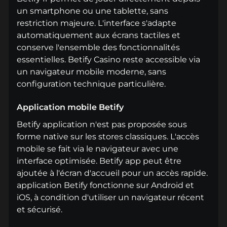
un smartphone ou une tablette, sans
restriction majeure. L'interface s'adapte
automatiquement aux écrans tactiles et
conserve l'ensemble des fonctionnalités
essentielles. Betify Casino reste accessible via
un navigateur mobile moderne, sans
configuration technique particulière.
Application mobile Betify
Betify application n'est pas proposée sous
forme native sur les stores classiques. L'accès
mobile se fait via le navigateur avec une
interface optimisée. Betify app peut être
ajoutée à l'écran d'accueil pour un accès rapide.
application Betify fonctionne sur Android et
iOS, à condition d'utiliser un navigateur récent
et sécurisé.