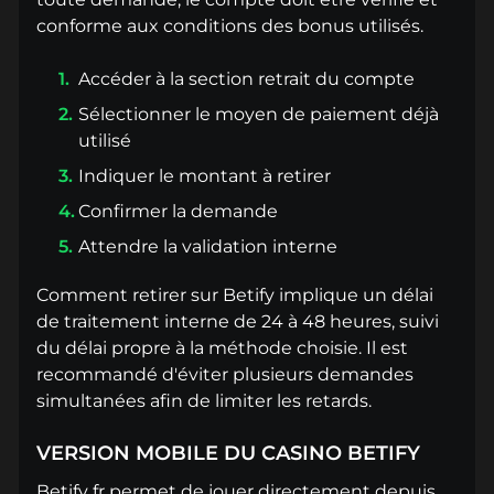
conforme aux conditions des bonus utilisés.
Accéder à la section retrait du compte
Sélectionner le moyen de paiement déjà
utilisé
Indiquer le montant à retirer
Confirmer la demande
Attendre la validation interne
Comment retirer sur Betify implique un délai
de traitement interne de 24 à 48 heures, suivi
du délai propre à la méthode choisie. Il est
recommandé d'éviter plusieurs demandes
simultanées afin de limiter les retards.
VERSION MOBILE DU CASINO BETIFY
Betify fr permet de jouer directement depuis