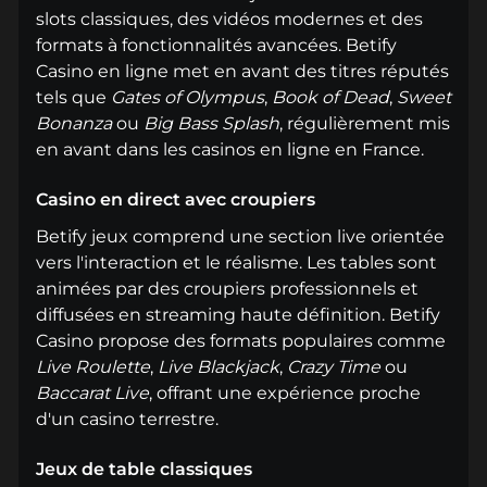
slots classiques, des vidéos modernes et des
formats à fonctionnalités avancées. Betify
Casino en ligne met en avant des titres réputés
tels que
Gates of Olympus
,
Book of Dead
,
Sweet
Bonanza
ou
Big Bass Splash
, régulièrement mis
en avant dans les casinos en ligne en France.
Casino en direct avec croupiers
Betify jeux comprend une section live orientée
vers l'interaction et le réalisme. Les tables sont
animées par des croupiers professionnels et
diffusées en streaming haute définition. Betify
Casino propose des formats populaires comme
Live Roulette
,
Live Blackjack
,
Crazy Time
ou
Baccarat Live
, offrant une expérience proche
d'un casino terrestre.
Jeux de table classiques