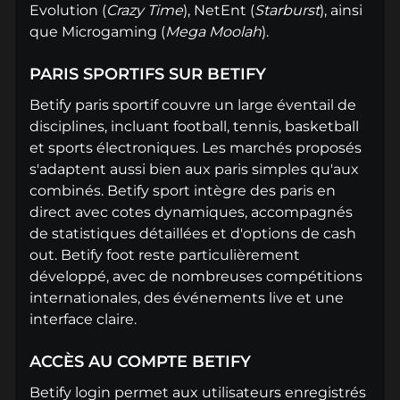
Evolution (
Crazy Time
), NetEnt (
Starburst
), ainsi
que Microgaming (
Mega Moolah
).
PARIS SPORTIFS SUR BETIFY
Betify paris sportif couvre un large éventail de
disciplines, incluant football, tennis, basketball
et sports électroniques. Les marchés proposés
s'adaptent aussi bien aux paris simples qu'aux
combinés. Betify sport intègre des paris en
direct avec cotes dynamiques, accompagnés
de statistiques détaillées et d'options de cash
out. Betify foot reste particulièrement
développé, avec de nombreuses compétitions
internationales, des événements live et une
interface claire.
ACCÈS AU COMPTE BETIFY
Betify login permet aux utilisateurs enregistrés