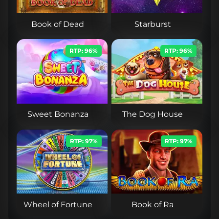
Codes promotionnels et utilisation
Book of Dead
Starburst
Mini-jeux et jackpots progressifs
Machines à sous populaires
RTP: 96%
RTP: 96%
Casino en direct avec croupiers
Jeux de table classiques
Fournisseurs de jeux partenaires
Sweet Bonanza
The Dog House
Paris sportifs sur Betify
Accès au compte Betify
RTP: 97%
RTP: 97%
Création d'un compte Betify
Vérification du compte joueur
Méthodes de paiement : dépôts et retraits chez
Wheel of Fortune
Book of Ra
Betify