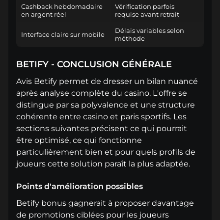
Cashback hebdomadaire
Vérification parfois
en argent réel
requise avant retrait
Délais variables selon
Interface claire sur mobile
méthode
BETIFY - CONCLUSION GÉNÉRALE
Avis Betify permet de dresser un bilan nuancé
après analyse complète du casino. L'offre se
distingue par sa polyvalence et une structure
cohérente entre casino et paris sportifs. Les
sections suivantes précisent ce qui pourrait
être optimisé, ce qui fonctionne
particulièrement bien et pour quels profils de
joueurs cette solution paraît la plus adaptée.
Points d'amélioration possibles
Betify bonus gagnerait à proposer davantage
de promotions ciblées pour les joueurs