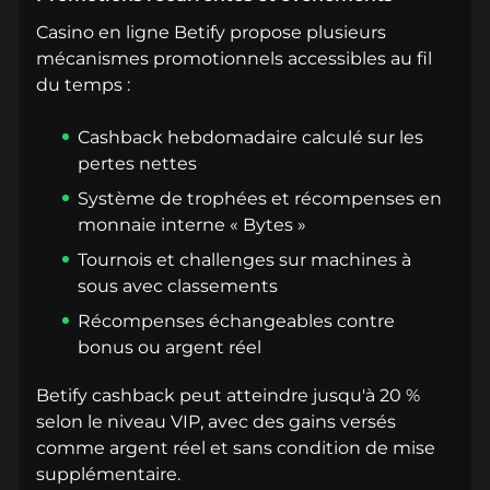
Casino en ligne Betify propose plusieurs
mécanismes promotionnels accessibles au fil
du temps :
Cashback hebdomadaire calculé sur les
pertes nettes
Système de trophées et récompenses en
monnaie interne « Bytes »
Tournois et challenges sur machines à
sous avec classements
Récompenses échangeables contre
bonus ou argent réel
Betify cashback peut atteindre jusqu'à 20 %
selon le niveau VIP, avec des gains versés
comme argent réel et sans condition de mise
supplémentaire.