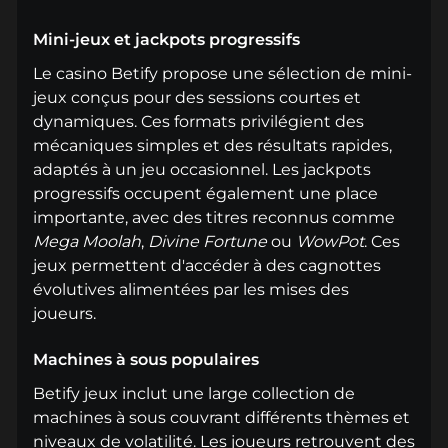
Mini-jeux et jackpots progressifs
Le casino Betify propose une sélection de mini-
jeux conçus pour des sessions courtes et
dynamiques. Ces formats privilégient des
mécaniques simples et des résultats rapides,
adaptés à un jeu occasionnel. Les jackpots
progressifs occupent également une place
importante, avec des titres reconnus comme
Mega Moolah
,
Divine Fortune
ou
WowPot
. Ces
jeux permettent d'accéder à des cagnottes
évolutives alimentées par les mises des
joueurs.
Machines à sous populaires
Betify jeux inclut une large collection de
machines à sous couvrant différents thèmes et
niveaux de volatilité. Les joueurs retrouvent des