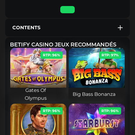
CONTENTS
Vue d'ensemble de Betify
BETIFY CASINO JEUX RECOMMANDÉS
Identité visuelle et conception graphique
RTP: 96%
RTP: 97%
Licence, sécurité et cadre de confiance de Betify
Expérience utilisateur et navigation interne
Offres promotionnelles chez Betify
Gates Of
Big Bass Bonanza
Olympus
Betify Casino bonus de bienvenue détaillé
RTP: 96%
RTP: 96%
Promotions récurrentes et événements
Programme VIP et fidélité de Betify