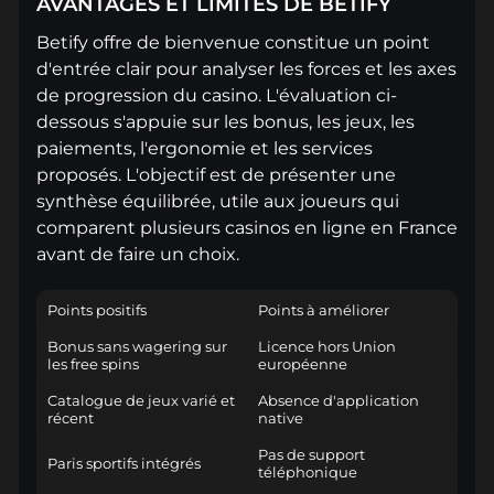
AVANTAGES ET LIMITES DE BETIFY
Betify offre de bienvenue constitue un point
d'entrée clair pour analyser les forces et les axes
de progression du casino. L'évaluation ci-
dessous s'appuie sur les bonus, les jeux, les
paiements, l'ergonomie et les services
proposés. L'objectif est de présenter une
synthèse équilibrée, utile aux joueurs qui
comparent plusieurs casinos en ligne en France
avant de faire un choix.
Points positifs
Points à améliorer
Bonus sans wagering sur
Licence hors Union
les free spins
européenne
Catalogue de jeux varié et
Absence d'application
récent
native
Pas de support
Paris sportifs intégrés
téléphonique