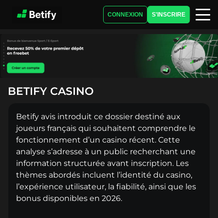
S'INSCRIRE
CONNEXION
BETIFY CASINO
Betify avis introduit ce dossier destiné aux
joueurs français qui souhaitent comprendre le
fonctionnement d’un casino récent. Cette
analyse s’adresse à un public recherchant une
information structurée avant inscription. Les
thèmes abordés incluent l’identité du casino,
l’expérience utilisateur, la fiabilité, ainsi que les
bonus disponibles en 2026.