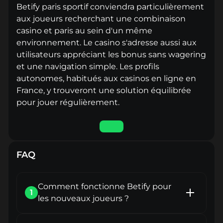
Betify paris sportif conviendra particulièrement
aux joueurs recherchant une combinaison
casino et paris au sein d'un même
environnement. Le casino s'adresse aussi aux
utilisateurs appréciant les bonus sans wagering
et une navigation simple. Les profils
autonomes, habitués aux casinos en ligne en
France, y trouveront une solution équilibrée
pour jouer régulièrement.
FAQ
Comment fonctionne Betify pour
1
les nouveaux joueurs ?